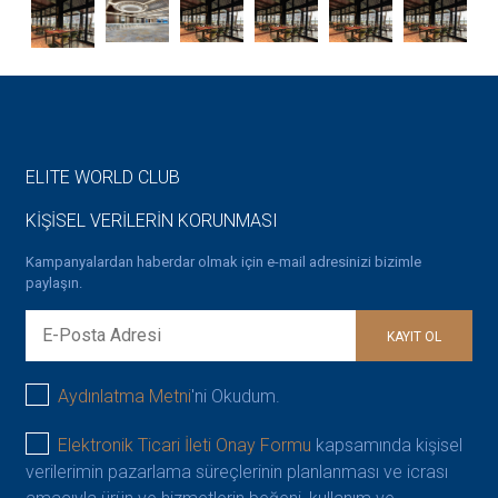
ELITE WORLD CLUB
KİŞİSEL VERİLERİN KORUNMASI
Kampanyalardan haberdar olmak için e-mail adresinizi bizimle
paylaşın.
FITNESS
FITNESS
FITNESS
FITNESS
FITNESS
FITNESS
FITNESS
KAYIT OL
Aydınlatma Metni
'ni Okudum.
Elektronik Ticari İleti Onay Formu
kapsamında kişisel
verilerimin pazarlama süreçlerinin planlanması ve icrası