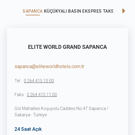
SAPANCA
KÜÇÜKYALI
BASIN EKSPRES
TAKSİM
FLORY
ELITE WORLD GRAND SAPANCA
sapanca@eliteworldhotels.com.tr
Tel :
0 264 415 10 00
Faks :
0 264 415 11 00
Göl Mahallesi Koşuyolu Caddesi No:47 Sapanca /
Sakarya - Türkiye
24 Saat Açık