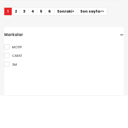
1
2
3
4
5
6
Sonraki>
Son sayfa>>
Markalar
MOTİP
CARAT
3M