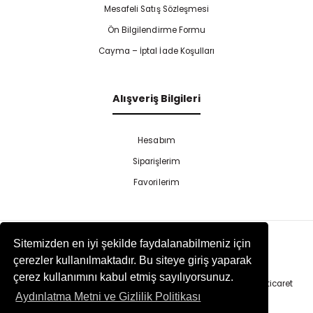
Mesafeli Satış Sözleşmesi
Ön Bilgilendirme Formu
Cayma – İptal İade Koşulları
Alışveriş Bilgileri
Hesabım
Siparişlerim
Favorilerim
Sitemizden en iyi şekilde faydalanabilmeniz için
çerezler kullanılmaktadır. Bu siteye giriş yaparak
çerez kullanımını kabul etmiş sayılıyorsunuz.
Copyright 2025 Tekinel | All Rights Reserved. | Else Yazılım
E-ticaret
Aydınlatma Metni ve Gizlilik Politikası
Paketleri
ile hazırlanmıştır.