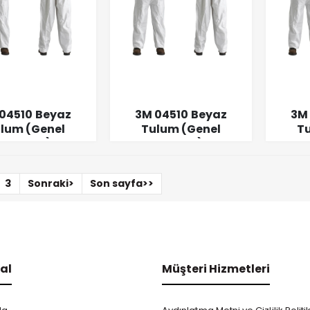
04510 Beyaz
3M 04510 Beyaz
3M
lum (Genel
Tulum (Genel
Tu
ullanım) L
Kullanım) XL
Ku
3
Sonraki>
Son sayfa>>
al
Müşteri Hizmetleri