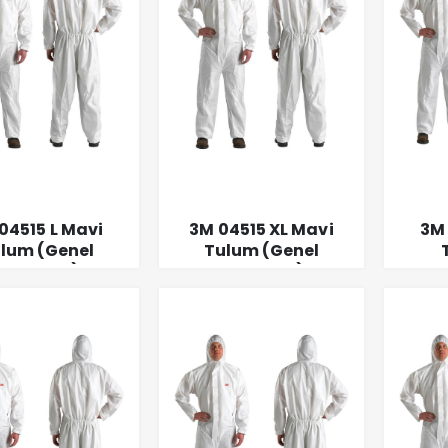
04515 L Mavi
3M 04515 XL Mavi
3M
lum (Genel
Tulum (Genel
Kullanım)
Kullanım)