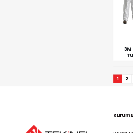
3M 
Tu
K
1
2
Kurums