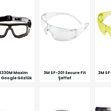
13330M Maxim
3M SF-201 Secure Fit
3M SF
 Google Gözlük
Şeffaf
PC