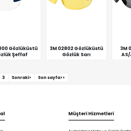
800 Gözlüküstü
3M 02802 Gözlüküstü
3M 
zlük Şeffaf
Gözlük Sarı
AS/
3
Sonraki>
Son sayfa>>
al
Müşteri Hizmetleri