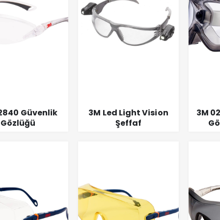
2840 Güvenlik
3M Led Light Vision
3M 02
Gözlüğü
Şeffaf
Gö