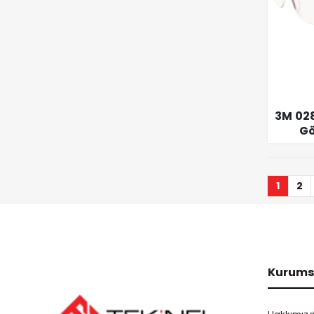
3M 02
Gö
1
2
Kurums