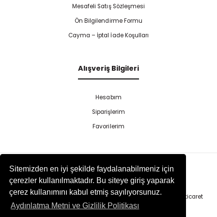
Mesafeli Satış Sözleşmesi
Ön Bilgilendirme Formu
Cayma – İptal İade Koşulları
Alışveriş Bilgileri
Hesabım
Siparişlerim
Favorilerim
Sitemizden en iyi şekilde faydalanabilmeniz için
çerezler kullanılmaktadır. Bu siteye giriş yaparak
çerez kullanımını kabul etmiş sayılıyorsunuz.
Copyright 2025 Tekinel | All Rights Reserved. | Else Yazılım
E-ticaret
Aydınlatma Metni ve Gizlilik Politikası
Paketleri
ile hazırlanmıştır.