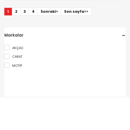
1
2
3
4
Sonraki>
Son sayfa>>
Markalar
AKÇALI
CARAT
MOTİP