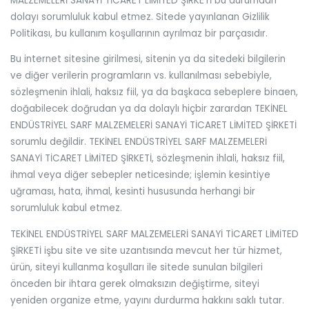
MALZEMELERİ SANAYİ TİCARET LİMİTED ŞİRKETİ bu durumdan
dolayı sorumluluk kabul etmez. Sitede yayınlanan Gizlilik
Politikası, bu kullanım koşullarının ayrılmaz bir parçasıdır.
Bu internet sitesine girilmesi, sitenin ya da sitedeki bilgilerin
ve diğer verilerin programların vs. kullanılması sebebiyle,
sözleşmenin ihlali, haksız fiil, ya da başkaca sebeplere binaen,
doğabilecek doğrudan ya da dolaylı hiçbir zarardan TEKİNEL
ENDÜSTRİYEL SARF MALZEMELERİ SANAYİ TİCARET LİMİTED ŞİRKETİ
sorumlu değildir. TEKİNEL ENDÜSTRİYEL SARF MALZEMELERİ
SANAYİ TİCARET LİMİTED ŞİRKETİ, sözleşmenin ihlali, haksız fiil,
ihmal veya diğer sebepler neticesinde; işlemin kesintiye
uğraması, hata, ihmal, kesinti hususunda herhangi bir
sorumluluk kabul etmez.
TEKİNEL ENDÜSTRİYEL SARF MALZEMELERİ SANAYİ TİCARET LİMİTED
ŞİRKETİ işbu site ve site uzantısında mevcut her tür hizmet,
ürün, siteyi kullanma koşulları ile sitede sunulan bilgileri
önceden bir ihtara gerek olmaksızın değiştirme, siteyi
yeniden organize etme, yayını durdurma hakkını saklı tutar.