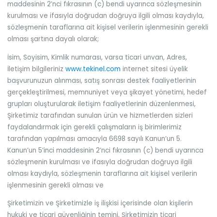
maddesinin 2’nci fıkrasının (c) bendi uyarınca sözleşmesinin
kurulması ve ifasıyla doğrudan doğruya ilgili olması kaydıyla,
sözleşmenin taraflarına ait kişisel verilerin işlenmesinin gerekli
olması şartına dayalı olarak;
İsim, Soyisim, Kimlik numarası, varsa ticari unvan, Adres,
İletişim bilgileriniz
www.tekinel.com
internet sitesi üyelik
başvurunuzun alınması, satış sonrası destek faaliyetlerinin
gerçekleştirilmesi, memnuniyet veya şikayet yönetimi, hedef
grupları oluşturularak iletişim faaliyetlerinin düzenlenmesi,
Şirketimiz tarafından sunulan ürün ve hizmetlerden sizleri
faydalandırmak için gerekli çalışmaların iş birimlerimiz
tarafından yapılması amacıyla 6698 sayılı Kanun’un 5.
Kanun’un 5’inci maddesinin 2’nci fıkrasının (c) bendi uyarınca
sözleşmenin kurulması ve ifasıyla doğrudan doğruya ilgili
olması kaydıyla, sözleşmenin taraflarına ait kişisel verilerin
işlenmesinin gerekli olması ve
Şirketimizin ve Şirketimizle iş ilişkisi içerisinde olan kişilerin
hukuki ve ticari güvenliğinin temini, Şirketimizin ticari