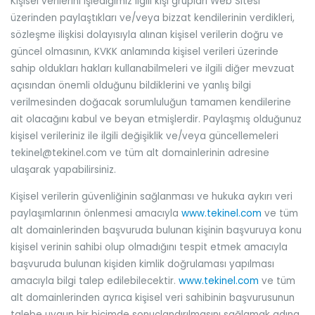
Kişisel verilerini işlediğimiz ilgili kişi grupları Web Sitesi
üzerinden paylaştıkları ve/veya bizzat kendilerinin verdikleri,
sözleşme ilişkisi dolayısıyla alınan kişisel verilerin doğru ve
güncel olmasının, KVKK anlamında kişisel verileri üzerinde
sahip oldukları hakları kullanabilmeleri ve ilgili diğer mevzuat
açısından önemli olduğunu bildiklerini ve yanlış bilgi
verilmesinden doğacak sorumluluğun tamamen kendilerine
ait olacağını kabul ve beyan etmişlerdir. Paylaşmış olduğunuz
kişisel verileriniz ile ilgili değişiklik ve/veya güncellemeleri
tekinel@tekinel.com ve tüm alt domainlerinin adresine
ulaşarak yapabilirsiniz.
Kişisel verilerin güvenliğinin sağlanması ve hukuka aykırı veri
paylaşımlarının önlenmesi amacıyla
www.tekinel.com
ve tüm
alt domainlerinden başvuruda bulunan kişinin başvuruya konu
kişisel verinin sahibi olup olmadığını tespit etmek amacıyla
başvuruda bulunan kişiden kimlik doğrulaması yapılması
amacıyla bilgi talep edilebilecektir.
www.tekinel.com
ve tüm
alt domainlerinden ayrıca kişisel veri sahibinin başvurusunun
talebe uygun bir biçimde sonuçlandırılmasını sağlamak adına,