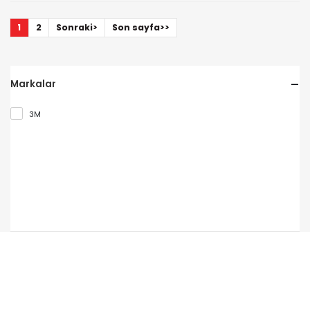
1
2
Sonraki>
Son sayfa>>
Markalar
3M