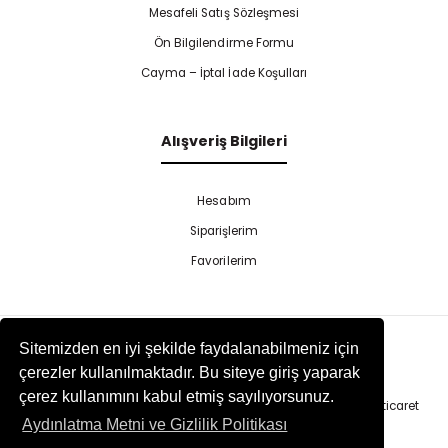
Mesafeli Satış Sözleşmesi
Ön Bilgilendirme Formu
Cayma – İptal İade Koşulları
Alışveriş Bilgileri
Hesabım
Siparişlerim
Favorilerim
Sitemizden en iyi şekilde faydalanabilmeniz için
çerezler kullanılmaktadır. Bu siteye giriş yaparak
çerez kullanımını kabul etmiş sayılıyorsunuz.
Copyright 2025 Tekinel | All Rights Reserved. | Else Yazılım
E-ticaret
Aydınlatma Metni ve Gizlilik Politikası
Paketleri
ile hazırlanmıştır.