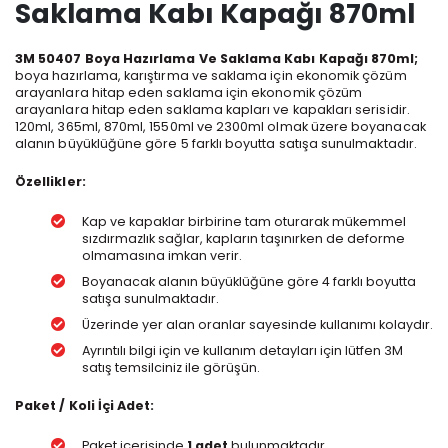
Saklama Kabı Kapağı 870ml
3M 50407 Boya Hazırlama Ve Saklama Kabı Kapağı 870ml;
boya hazırlama, karıştırma ve saklama için ekonomik çözüm
arayanlara hitap eden saklama için ekonomik çözüm
arayanlara hitap eden saklama kapları ve kapakları serisidir.
120ml, 365ml, 870ml, 1550ml ve 2300ml olmak üzere boyanacak
alanın büyüklüğüne göre 5 farklı boyutta satışa sunulmaktadır.
Özellikler:
Kap ve kapaklar birbirine tam oturarak mükemmel
sızdırmazlık sağlar, kapların taşınırken de deforme
olmamasına imkan verir.
Boyanacak alanın büyüklüğüne göre 4 farklı boyutta
satışa sunulmaktadır.
Üzerinde yer alan oranlar sayesinde kullanımı kolaydır.
Ayrıntılı bilgi için ve kullanım detayları için lütfen 3M
satış temsilciniz ile görüşün.
Paket / Koli İçi Adet:
Paket içerisinde
1 adet
bulunmaktadır.