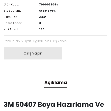
Ürün Kodu:
7000033084
Stok Durumu:
Stokta yok
Birim Tipi:
Adet
Paket Adedi:
0
Koli Adedi:
180
Para Puan & Fiyat Bilgileri için Giriş Yapın!
Giriş Yapın
Açıklama
3M 50407 Boya Hazırlama Ve