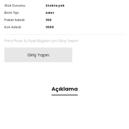
Stok Durumu:
Stokta yok
Birim Tipi:
Adet
Paket Adedi:
100
Koli Adedi:
1000
Para Puan & Fiyat Bilgileri için Giriş Yapın!
Giriş Yapın
Açıklama