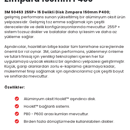
3M 50453 255P+ 15 Delikli Disk Zımpara 150mm P400;
gelişmiş performans sunan yükseltilmiş bir alüminyum oksit ürün
yelpazesidir. Gelişmiş toz emme sağlamak için çeşitli
derecelerde ve delik konfigürasyonlarında mevcuttur. 255P +
sistem tozsuz diskler ve balatalar daha iyi kesim ve daha az
yükleme sağlar.
Aşındırıcılar, hazırlıktan bitişe kadar tüm tamirhane süreçlerinde
önemli bir rol oynar. 3M, üstün performans, yüklenmeyi önleme
ve tutarlı finisaj için yenilikçi teknolojileri içeren her tür
uygulamaya uyacak eksiksiz bir aşındırıcı yelpazesi geliştirmiştir.
Küçük, garip alanlardan zorlu e-kaplama çıkarmaya kadar,
mükemmel finişi sağlamak için aşındırıcılarımız çok çeşitli boyut
ve sınıflarda mevcuttur.
Özellikler:
Alüminyum oksit Hookit™ aşındırıcı disk.
Hookit™ bağlantı sistemi.
P80 - P600 arası kumları mevcuttur.
Birden fazla dönüştürmede kullanılabilen diskler.