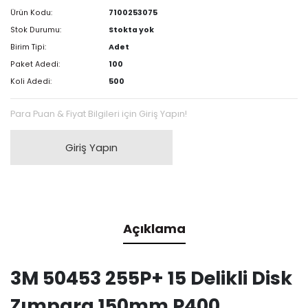
Ürün Kodu:
7100253075
Stok Durumu:
Stokta yok
Birim Tipi:
Adet
Paket Adedi:
100
Koli Adedi:
500
Para Puan & Fiyat Bilgileri için Giriş Yapın!
Giriş Yapın
Açıklama
3M 50453 255P+ 15 Delikli Disk
Zımpara 150mm P400